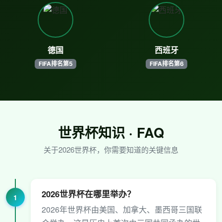
德国
西班牙
FIFA排名第5
FIFA排名第6
世界杯知识 · FAQ
关于2026世界杯，你需要知道的关键信息
2026世界杯在哪里举办？
1
2026年世界杯由美国、加拿大、墨西哥三国联