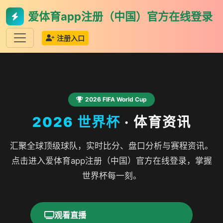
爱体育app注册（中国）官方在线登录
注册入口
2026 FIFA World Cup
2026 世界杯
· 体育资讯
汇聚全球顶级球队，实时比分、盘口分析与赛程资讯。
点击进入爱体育app注册（中国）官方在线登录，掌握
世界杯每一刻。
观看直播