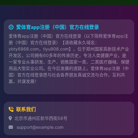
爱体育app注册（中国）官方在线登录
爱体育app注册（中国）官方在线登录（以下简称爱体育app注
册（中国）官方在线登录）【请收藏永久域名：
ybty6868.com，tiyu908.com】，位于郑州国家高新技术产业
开发区，公司拥有60多年的传承历史，专注人类健康产业，是
一家专业从事研发、生产、销售国家一类、二类医疗器械、保健
用品大型实业公司。在今后发展的道路上，爱体育app注册（中
国）官方在线登录愿与社会各界朋友真诚交流与合作，互利共
赢，共谋发展！
联系我们
北京市通州区新华西街58号
support@example.com